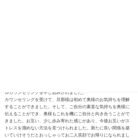
ご相談の一例
（特定の方の例ではございませ
ん。）
日頃の奥様の旦那様に対する要求が多く、旦那様はなかなかそれ
に答えられずにおられました。
ある日、遂に旦那様の我慢の限界が来て大喧嘩になり、初めて奥
様に手を上げてしまいました。そこから奥様の信用を失くしてし
まい、これまでの関係が壊れてしまいました。奥様も悩んでおら
れ、以前のような笑顔が全く見られなくなり、先日離婚を切り出
されました。旦那様はどうしたら良いか分からなくなり、カップ
ルカウンセリングを申し込みされました。
カウンセリングを受けて、旦那様は初めて奥様のお気持ちを理解
することができました。そして、ご自分の素直な気持ちを奥様に
伝えることができ、奥様もこれを機にご自分と向き合うことがで
きました。お互い、少し歩み寄れた感じがあり、今後お互いがス
トレスを溜めない方法を見つけられました。新たに良い関係を築
いていけそうだとおっしゃってお二人笑顔でお帰りになられまし