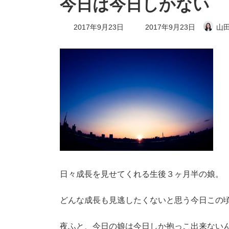
今日は今日しかない
最
2017年9月23日
2017年9月23日
山田
終
更
新
日
時
:
日々成長を見せてくれる生後３ヶ月半の娘。
どんな成長も見逃したくないと思う今日この
夜ふと、今日の娘は今日しか抱っこ出来ない