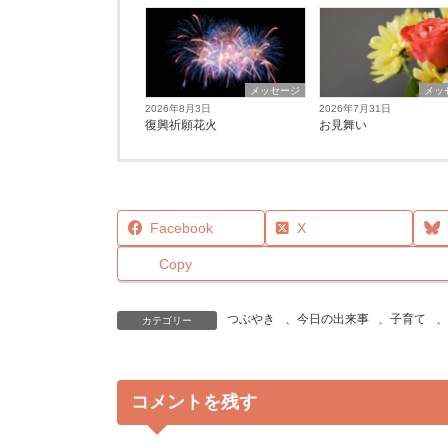
メッセージ
メッ
2026年8月3日
2026年7月31日
復興祈願花火
お見舞い
Facebook
X
Copy
つぶやき
、
今日の出来事
、
子育て
、
カテゴリー
コメントを残す