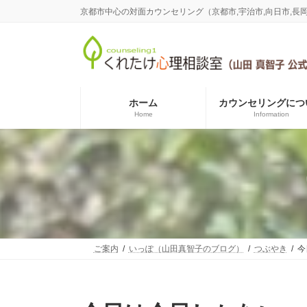
コ
ナ
京都市中心の対面カウンセリング（京都市,宇治市,向日市,
ン
ビ
テ
ゲ
ン
ー
ツ
シ
へ
ョ
ス
ン
ホーム
カウンセリングにつ
キ
に
Home
Information
ッ
移
プ
動
ご案内
いっぽ（山田真智子のブログ）
つぶやき
今