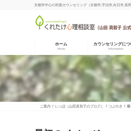
コ
ナ
京都市中心の対面カウンセリング（京都市,宇治市,向日市,
ン
ビ
テ
ゲ
ン
ー
ツ
シ
へ
ョ
ス
ン
ホーム
カウンセリングにつ
キ
に
Home
Information
ッ
移
プ
動
ご案内
いっぽ（山田真智子のブログ）
つぶやき
最