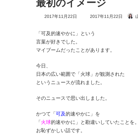
最初のイメージ
最
2017年11月22日
2017年11月22日
終
更
新
「可及的速やかに」という
日
言葉が好きでした。
時
:
マイブームだったことがあります。
今日、
日本の広い範囲で「火球」が観測された
というニュースが流れました。
そのニュースで思い出しました。
かつて「
可及
的速やかに」を
「
火球
的速やかに」と勘違いしていたことを
お恥ずかしい話です。