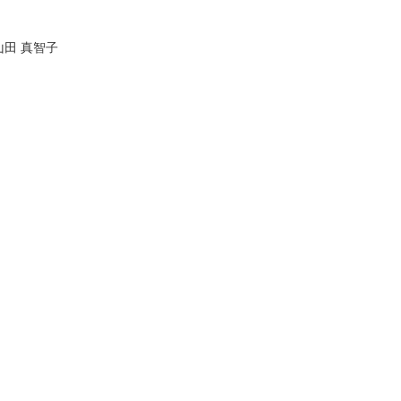
山田 真智子
。