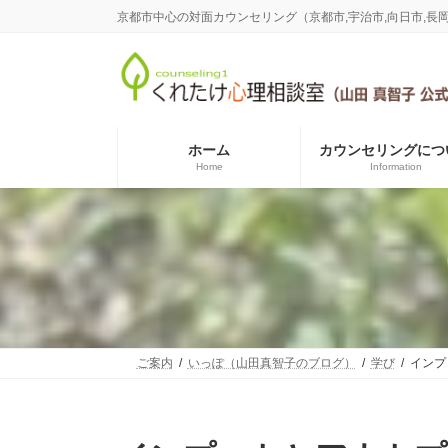
コ
ナ
京都市中心の対面カウンセリング（京都市,宇治市,向日市,
ン
ビ
テ
ゲ
ン
ー
ツ
シ
へ
ョ
ス
ン
ホーム
カウンセリングにつ
キ
に
Home
Information
ッ
移
プ
動
ご案内
いっぽ（山田真智子のブログ）
学び
インプ