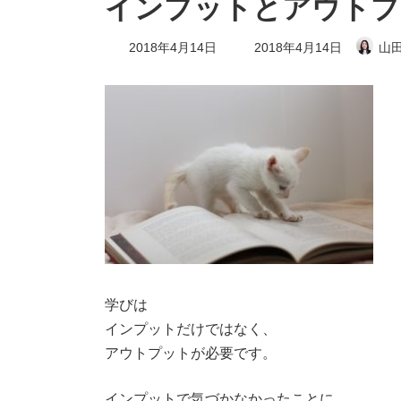
インプットとアウトプ
最
2018年4月14日
2018年4月14日
山田
終
更
新
日
時
:
学びは
インプットだけではなく、
アウトプットが必要です。
インプットで気づかなかったことに、