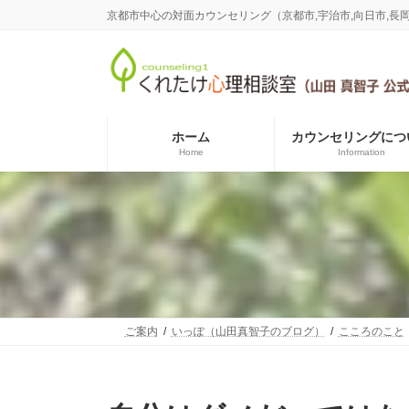
コ
ナ
京都市中心の対面カウンセリング（京都市,宇治市,向日市,
ン
ビ
テ
ゲ
ン
ー
ツ
シ
へ
ョ
ス
ン
ホーム
カウンセリングにつ
キ
に
Home
Information
ッ
移
プ
動
ご案内
いっぽ（山田真智子のブログ）
こころのこと