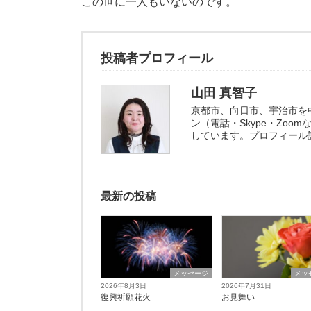
この世に一人もいないのです。
投稿者プロフィール
山田 真智子
京都市、向日市、宇治市を
ン（電話・Skype・Zo
しています。プロフィール
最新の投稿
メッセージ
メッ
2026年8月3日
2026年7月31日
復興祈願花火
お見舞い