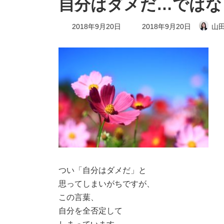
自分はダメだ…ではな
最
2018年9月20日
2018年9月20日
山田
終
更
新
日
時
:
つい「自分はダメだ」と
思ってしまいがちですが、
この言葉、
自分を全否定して