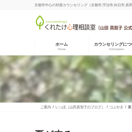
コ
ナ
京都市中心の対面カウンセリング（京都市,宇治市,向日市,
ン
ビ
テ
ゲ
ン
ー
ツ
シ
へ
ョ
ス
ン
ホーム
カウンセリングにつ
キ
に
Home
Information
ッ
移
プ
動
ご案内
いっぽ（山田真智子のブログ）
つぶやき
夏