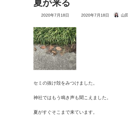
夏が来る
最
2020年7月18日
2020年7月18日
山田
終
更
新
日
時
:
セミの抜け殻をみつけました。
神社ではもう鳴き声も聞こえました。
夏がすぐそこまで来ています。