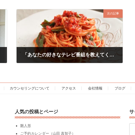
次の記事
「あなたの好きなテレビ番組を教えてください」（くれたけ＃134）
2020年7月21日
カウンセリングについて
アクセス
会社情報
ブログ
人気の投稿とページ
サ
検
雛人形
索:
ご予約カレンダー（山田 真智子）