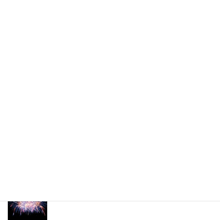
自分をみる
2020年10月29日
次の記事
「今この時代にオススメする心のセルフメンテナンス方法を一つ教えて下さい」（くれたけ＃１４０）
2020年11月1日
最新記事
復興祈願花火
2026年8月3日