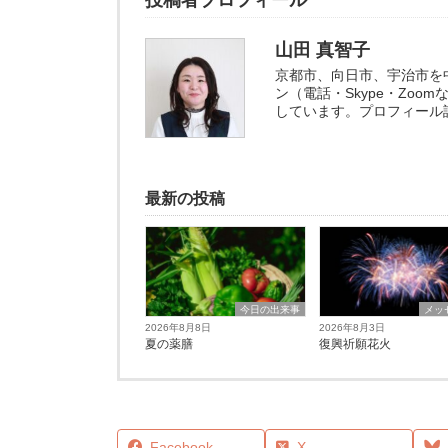
投稿者プロフィール
山田 真智子
京都市、向日市、宇治市を
ン（電話・Skype・Zo
しています。プロフィール
最新の投稿
今日の出来事
メッ
2026年8月8日
2026年8月3日
夏の薬膳
復興祈願花火
Facebook
X