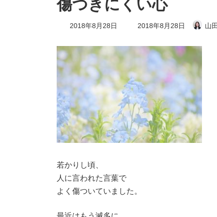
傷つきにくい心
最
2018年8月28日
2018年8月28日
山田
終
更
新
日
時
:
若かりし頃、
人に言われた言葉で
よく傷ついていました。
最近はもう滅多に