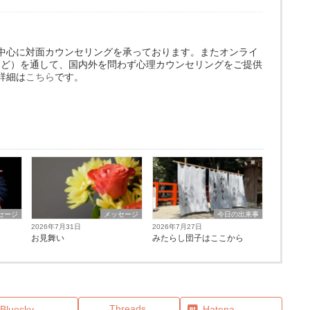
中心に対面カウンセリングを承っております。またオンライ
omなど）を通して、国内外を問わず心理カウンセリングをご提供
詳細は
こちら
です。
セージ
メッセージ
今日の出来事
2026年7月31日
2026年7月27日
お見舞い
みたらし団子はここから
Threads
Bluesky
Hatena