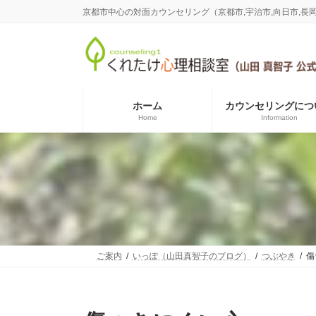
コ
ナ
京都市中心の対面カウンセリング（京都市,宇治市,向日市,
ン
ビ
テ
ゲ
ン
ー
ツ
シ
へ
ョ
ス
ン
ホーム
カウンセリングにつ
キ
に
Home
Information
ッ
移
プ
動
ご案内
いっぽ（山田真智子のブログ）
つぶやき
傷